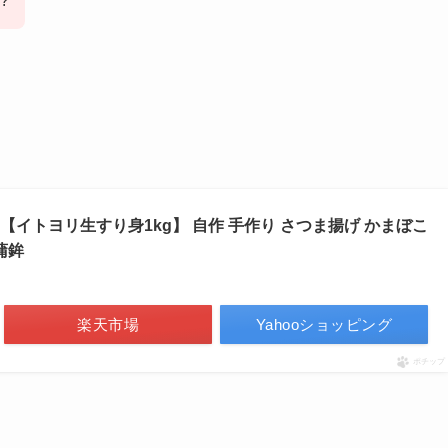
?
身 【イトヨリ生すり身1kg】 自作 手作り さつま揚げ かまぼこ
蒲鉾
楽天市場
Yahooショッピング
ポチップ