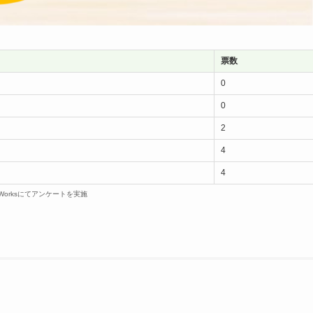
票数
0
0
2
4
4
dWorksにてアンケートを実施