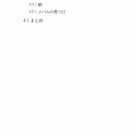
鯛
メバルの煮つけ
まとめ