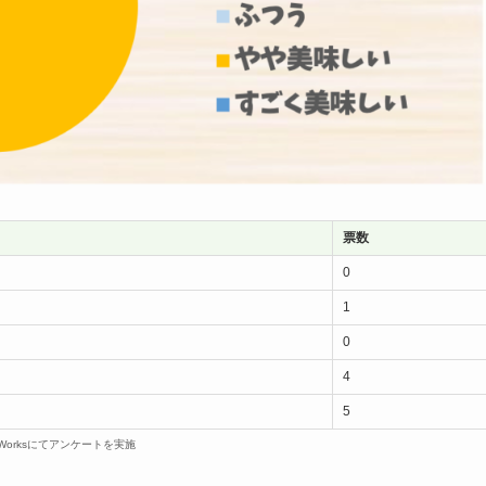
票数
0
1
0
4
5
dWorksにてアンケートを実施