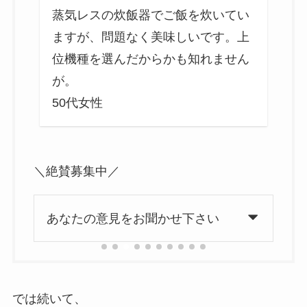
器
蒸気レスの炊飯器でご飯を炊いてい
大
ますが、問題なく美味しいです。上
な
位機種を選んだからかも知れません
が。
50代女性
2
＼絶賛募集中／
あなたの意見をお聞かせ下さい
では続いて、