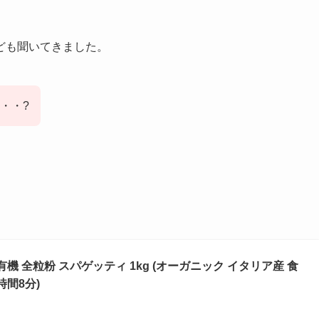
ども聞いてきました。
・・?
 有機 全粒粉 スパゲッティ 1kg (オーガニック イタリア産 食
時間8分)