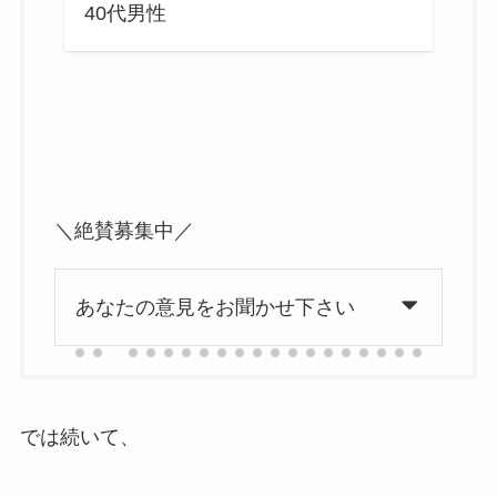
き
40代男性
4
＼絶賛募集中／
あなたの意見をお聞かせ下さい
では続いて、