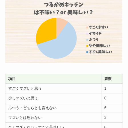
項目
票数
すごくマズいと思う
1
少しマズいと思う
0
ふつう・どちらとも言えない
6
マズいとは思わない
3
全くマズくない・すごく美味しい
0