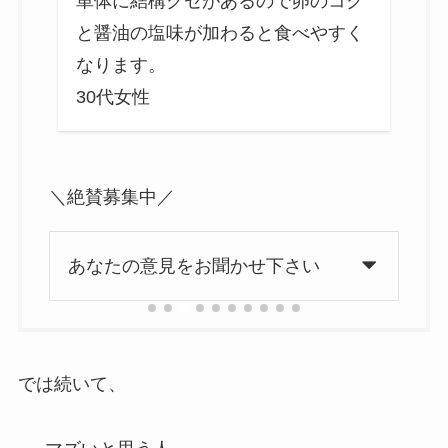
や
単体に結構クセがあるので卵のコク
の
と醤油の塩味が加わると食べやすく
よ
なります。
30代女性
3
＼絶賛募集中／
あなたの意見をお聞かせ下さい
では続いて、