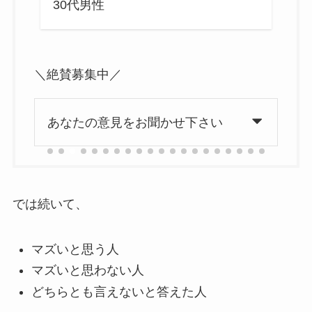
30代男性
4
＼絶賛募集中／
あなたの意見をお聞かせ下さい
では続いて、
マズいと思う人
マズいと思わない人
どちらとも言えないと答えた人