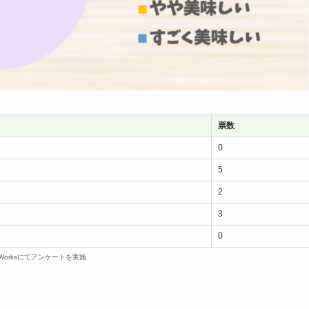
票数
0
5
2
3
0
dWorksにてアンケートを実施