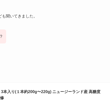
ども聞いてきました。
?
本入り(１本約200g〜220g) ニュージーランド産 高糖度
監修