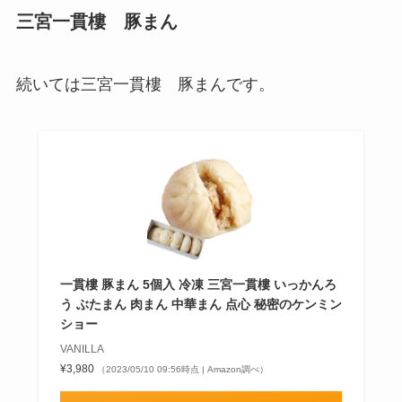
三宮一貫樓 豚まん
続いては三宮一貫樓 豚まんです。
一貫樓 豚まん 5個入 冷凍 三宮一貫樓 いっかんろ
う ぶたまん 肉まん 中華まん 点心 秘密のケンミン
ショー
VANILLA
¥3,980
（2023/05/10 09:56時点 | Amazon調べ）