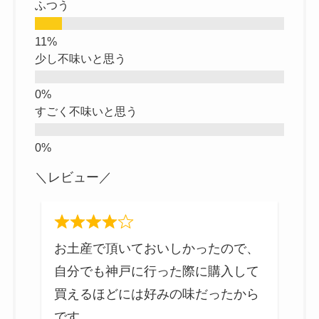
ふつう
少し不味いと思う
すごく不味いと思う
＼レビュー／
お
お土産で頂いておいしかったので、
神
も
自分でも神戸に行った際に購入して
で
買えるほどには好みの味だったから
です。