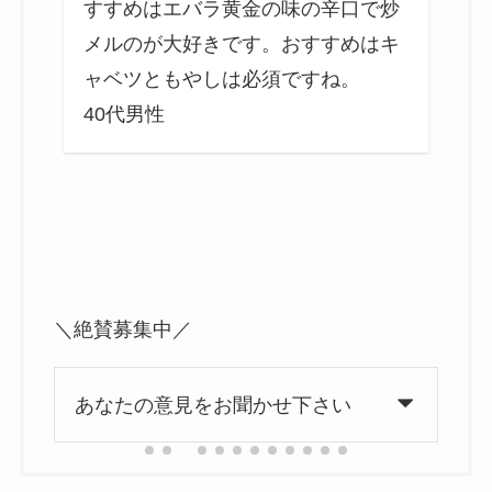
安
すすめはエバラ黄金の味の辛口で炒
イ
メルのが大好きです。おすすめはキ
ャベツともやしは必須ですね。
初
40代男性
2
＼絶賛募集中／
あなたの意見をお聞かせ下さい