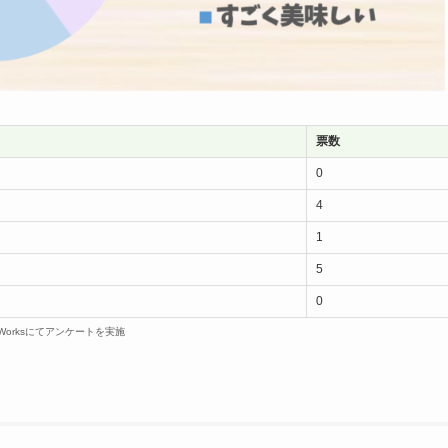
票数
0
4
1
5
0
dWorksにてアンケートを実施