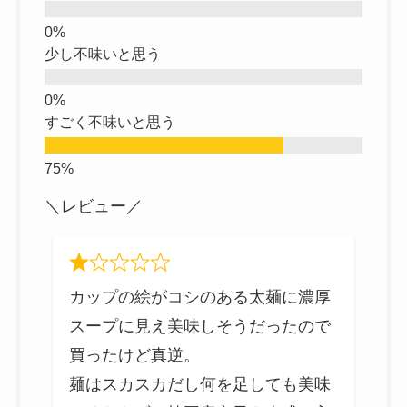
少し不味いと思う
すごく不味いと思う
＼レビュー／
し
カップの絵がコシのある太麺に濃厚
スープに見え美味しそうだったので
2
買ったけど真逆。
麺はスカスカだし何を足しても美味