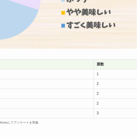
票数
1
2
2
2
3
dWorksにてアンケートを実施