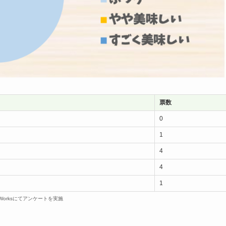
票数
0
1
4
4
1
dWorksにてアンケートを実施