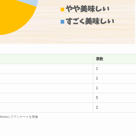
票数
1
1
1
5
2
dWorksにてアンケートを実施