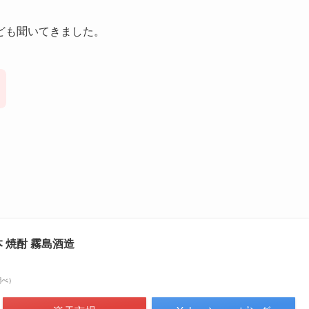
ども聞いてきました。
3本 焼酎 霧島酒造
n調べ）