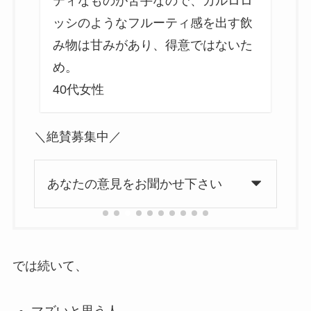
ティなものが苦手なので、カルロロ
く
ッシのようなフルーティ感を出す飲
み物は甘みがあり、得意ではないた
め。
40代女性
6
＼絶賛募集中／
あなたの意見をお聞かせ下さい
では続いて、
マズいと思う人