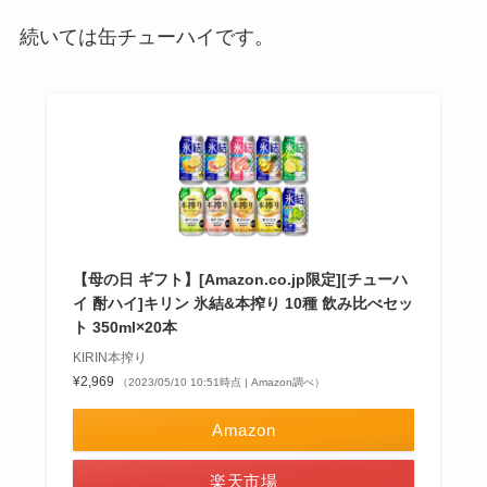
続いては缶チューハイです。
【母の日 ギフト】[Amazon.co.jp限定][チューハ
イ 酎ハイ]キリン 氷結&本搾り 10種 飲み比べセッ
ト 350ml×20本
KIRIN本搾り
¥2,969
（2023/05/10 10:51時点 | Amazon調べ）
Amazon
楽天市場